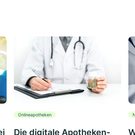
Onlineapotheken
N
ei
Die digitale Apotheken-
W