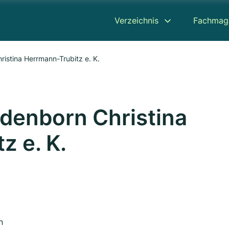
Verzeichnis
Fachmag
istina Herrmann-Trubitz e. K.
denborn Christina
z e. K.
n