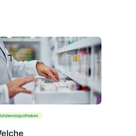
otdienstapotheken
elche