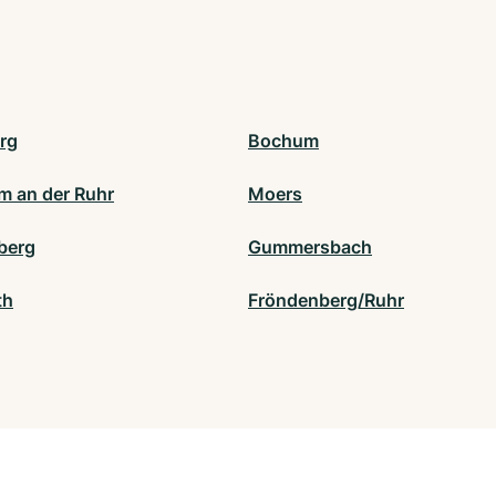
rg
Bochum
m an der Ruhr
Moers
berg
Gummersbach
th
Fröndenberg/Ruhr