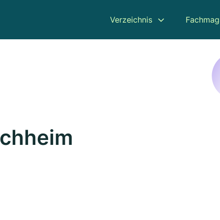
Verzeichnis
Fachmag
schheim