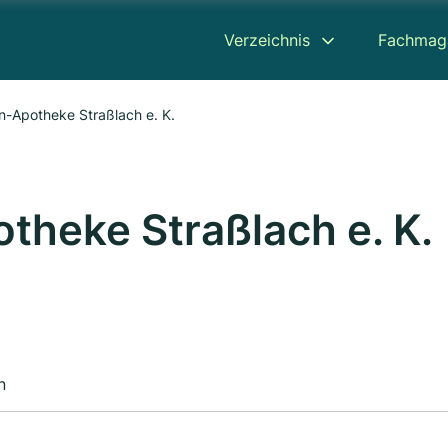
Verzeichnis
Fachmag
n-Apotheke Straßlach e. K.
theke Straßlach e. K.
n