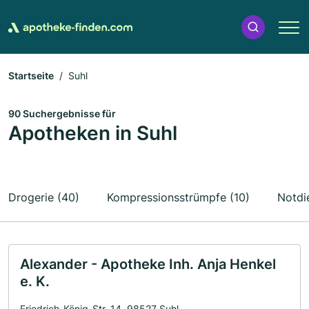
Startseite
Suhl
90 Suchergebnisse für
Apotheken in Suhl
Drogerie (40)
Kompressionsstrümpfe (10)
Notdi
Alexander - Apotheke Inh. Anja Henkel
e. K.
Friedrich-König-Str. 14, 98527 Suhl