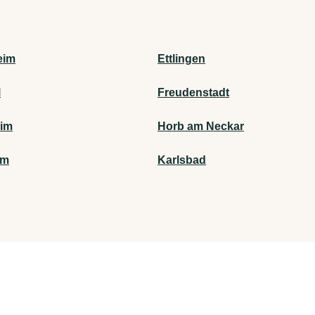
eim
Ettlingen
l
Freudenstadt
im
Horb am Neckar
im
Karlsbad