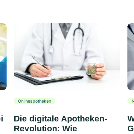
Onlineapotheken
N
i
Die digitale Apotheken-
W
Revolution: Wie
G