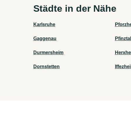
Städte in der Nähe
Karlsruhe
Pforzh
Gaggenau
Pfinzta
Durmersheim
Herxhe
Dornstetten
Iffezhe