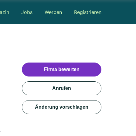
azin
Jobs
Werben
Registrieren
Firma bewerten
Anrufen
Änderung vorschlagen