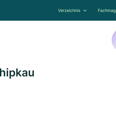
Verzeichnis
Fachmag
chipkau