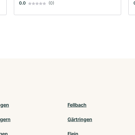
0.0
(0)
ngen
Fellbach
gern
Gärtringen
ngen
Flein