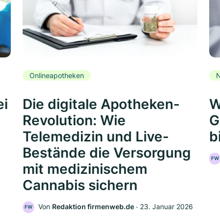
Onlineapotheken
N
ei
Die digitale Apotheken-
W
Revolution: Wie
G
Telemedizin und Live-
b
Bestände die Versorgung
FW
mit medizinischem
Cannabis sichern
Von
Redaktion firmenweb.de
‧
23. Januar 2026
FW