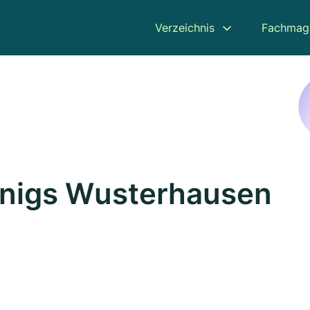
Verzeichnis
Fachmag
önigs Wusterhausen