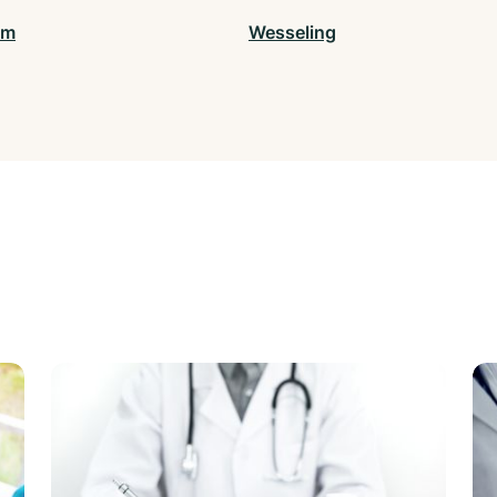
lm
Wesseling