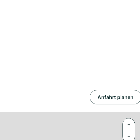
Anfahrt planen
+
−