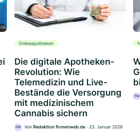
Onlineapotheken
N
ei
Die digitale Apotheken-
W
Revolution: Wie
G
Telemedizin und Live-
b
Bestände die Versorgung
FW
mit medizinischem
Cannabis sichern
Von
Redaktion firmenweb.de
‧
23. Januar 2026
FW