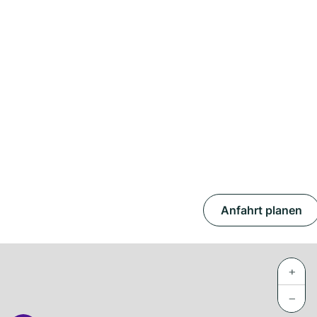
Anfahrt planen
+
−