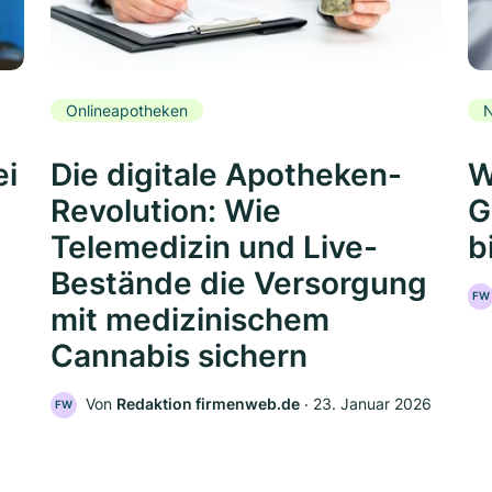
Onlineapotheken
N
ei
Die digitale Apotheken-
W
Revolution: Wie
G
Telemedizin und Live-
b
Bestände die Versorgung
FW
mit medizinischem
Cannabis sichern
Von
Redaktion firmenweb.de
‧
23. Januar 2026
FW