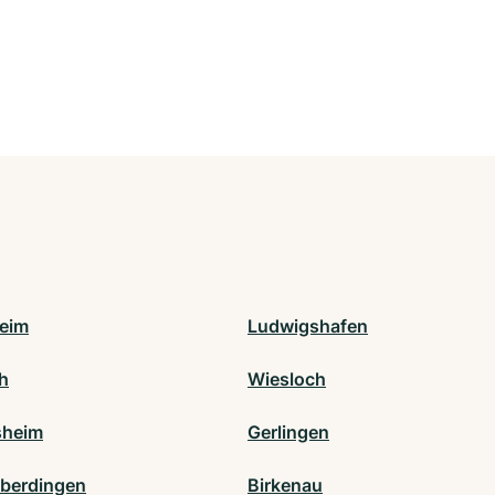
eim
Ludwigshafen
ch
Wiesloch
sheim
Gerlingen
berdingen
Birkenau