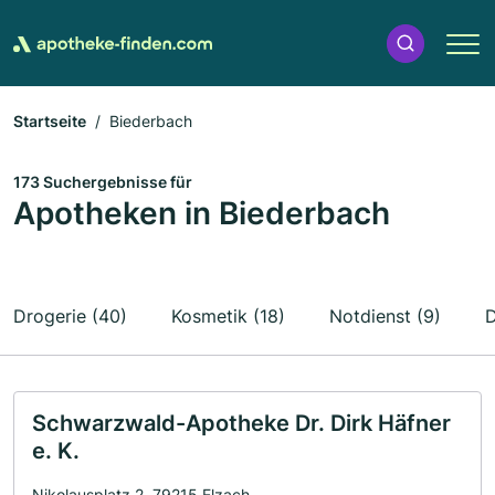
Startseite
Biederbach
173 Suchergebnisse für
Apotheken in Biederbach
Drogerie (40)
Kosmetik (18)
Notdienst (9)
D
Schwarzwald-Apotheke Dr. Dirk Häfner
e. K.
Nikolausplatz 2, 79215 Elzach