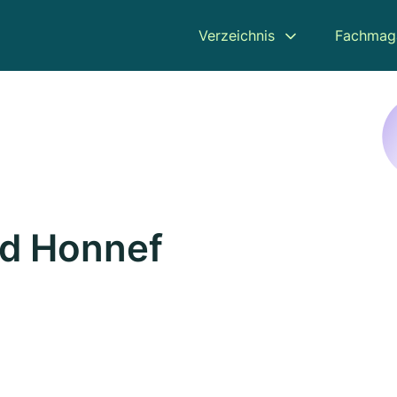
Verzeichnis
Fachmag
ad Honnef