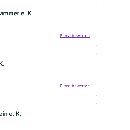
ammer e. K.
Firma bewerten
K.
Firma bewerten
in e. K.