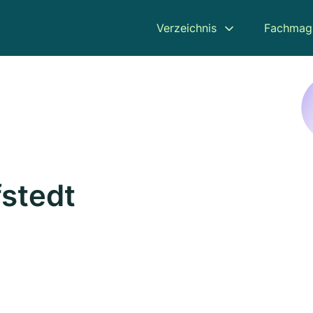
Verzeichnis
Fachmag
fstedt