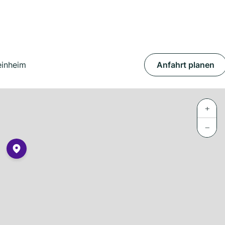
einheim
Anfahrt planen
+
−