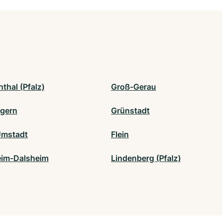
thal (Pfalz)
Groß-Gerau
gern
Grünstadt
Umstadt
Flein
eim-Dalsheim
Lindenberg (Pfalz)