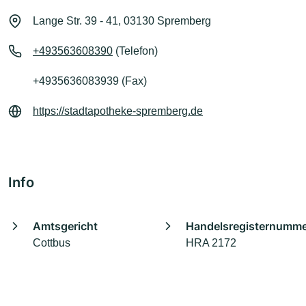
Lange Str. 39 - 41, 03130 Spremberg
+493563608390
(Telefon)
+4935636083939 (Fax)
https://stadtapotheke-spremberg.de
Info
Amtsgericht
Handelsregisternumm
Cottbus
HRA 2172