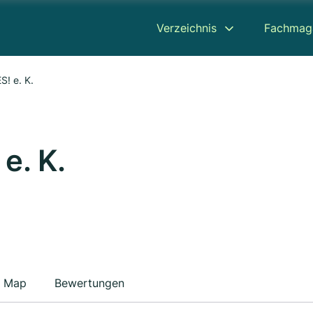
Verzeichnis
Fachmag
S! e. K.
e. K.
Map
Bewertungen