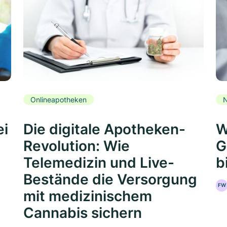
Onlineapotheken
N
ei
Die digitale Apotheken-
W
Revolution: Wie
G
Telemedizin und Live-
b
Bestände die Versorgung
FW
mit medizinischem
Cannabis sichern