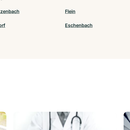
tzenbach
Flein
rf
Eschenbach