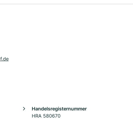
f.de
Handelsregisternummer
HRA 580670