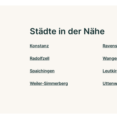
Städte in der Nähe
Konstanz
Raven
Radolfzell
Wangen
Spaichingen
Leutkir
Weiler-Simmerberg
Uttenw