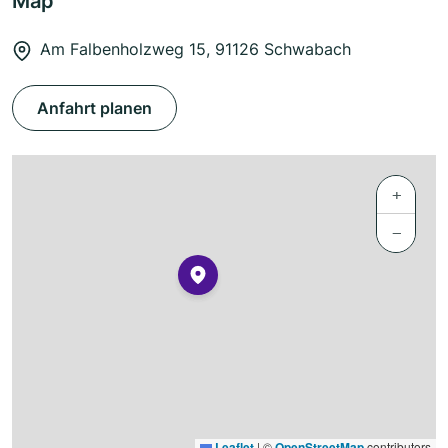
Map
Am Falbenholzweg 15, 91126 Schwabach
Anfahrt planen
+
−
Leaflet
|
©
OpenStreetMap
contributors