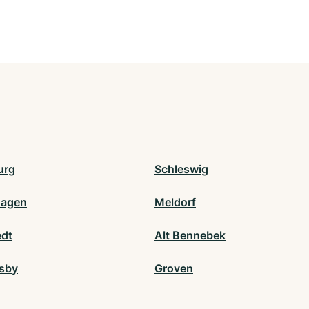
urg
Schleswig
hagen
Meldorf
edt
Alt Bennebek
sby
Groven