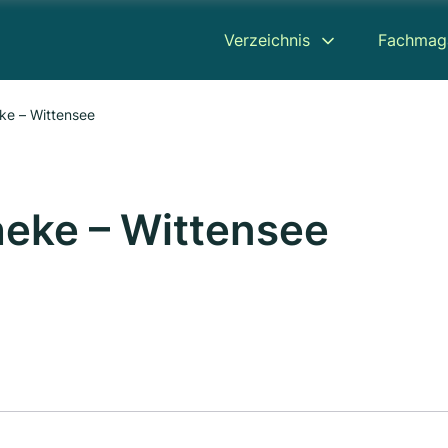
Verzeichnis
Fachmag
e – Wittensee
eke – Wittensee