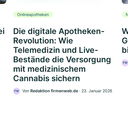
Onlineapotheken
N
ei
Die digitale Apotheken-
W
Revolution: Wie
G
Telemedizin und Live-
b
Bestände die Versorgung
FW
mit medizinischem
Cannabis sichern
Von
Redaktion firmenweb.de
‧
23. Januar 2026
FW