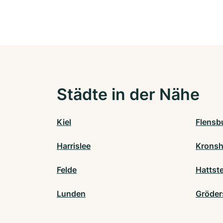
Städte in der Nähe
Kiel
Flensb
Harrislee
Krons
Felde
Hattst
Lunden
Gröder