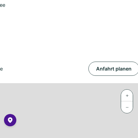
see
ee
Anfahrt planen
+
−